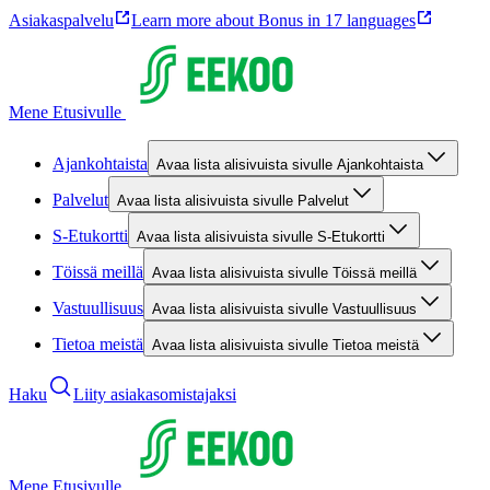
Asiakaspalvelu
Learn more about Bonus in 17 languages
Mene Etusivulle
Ajankohtaista
Avaa lista alisivuista sivulle Ajankohtaista
Palvelut
Avaa lista alisivuista sivulle Palvelut
S-Etukortti
Avaa lista alisivuista sivulle S-Etukortti
Töissä meillä
Avaa lista alisivuista sivulle Töissä meillä
Vastuullisuus
Avaa lista alisivuista sivulle Vastuullisuus
Tietoa meistä
Avaa lista alisivuista sivulle Tietoa meistä
Haku
Liity asiakasomistajaksi
Mene Etusivulle