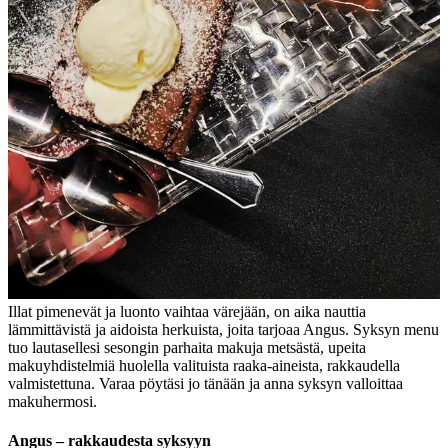
Illat pimenevät ja luonto vaihtaa värejään, on aika nauttia
lämmittävistä ja aidoista herkuista, joita tarjoaa Angus. Syksyn menu
tuo lautasellesi sesongin parhaita makuja metsästä, upeita
makuyhdistelmiä huolella valituista raaka-aineista, rakkaudella
valmistettuna. Varaa pöytäsi jo tänään ja anna syksyn valloittaa
makuhermosi.
Angus – rakkaudesta syksyyn