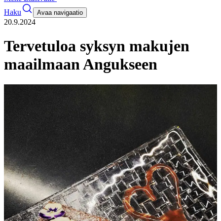
Haku
Avaa navigaatio
20.9.2024
Tervetuloa syksyn makujen
maailmaan Angukseen