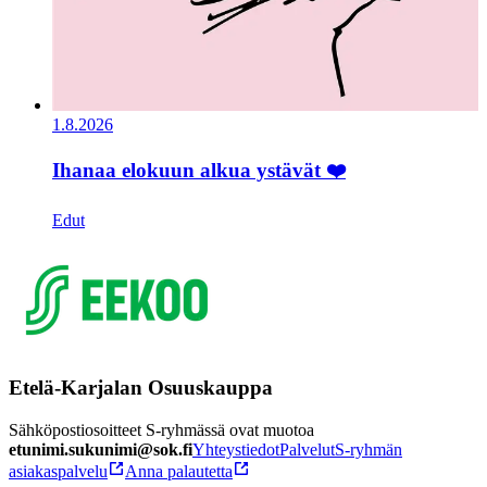
1.8.2026
Ihanaa elokuun alkua ystävät ❤️
Edut
Etelä-Karjalan Osuuskauppa
Sähköpostiosoitteet S-ryhmässä ovat muotoa
etunimi.sukunimi@sok.fi
Yhteystiedot
Palvelut
S-ryhmän
asiakaspalvelu
Anna palautetta