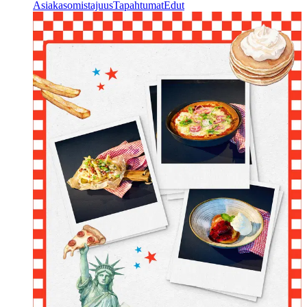
Asiakasomistajuus
Tapahtumat
Edut