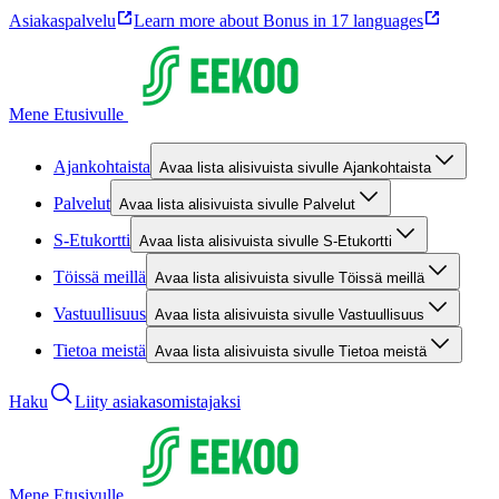
Asiakaspalvelu
Learn more about Bonus in 17 languages
Mene Etusivulle
Ajankohtaista
Avaa lista alisivuista sivulle Ajankohtaista
Palvelut
Avaa lista alisivuista sivulle Palvelut
S-Etukortti
Avaa lista alisivuista sivulle S-Etukortti
Töissä meillä
Avaa lista alisivuista sivulle Töissä meillä
Vastuullisuus
Avaa lista alisivuista sivulle Vastuullisuus
Tietoa meistä
Avaa lista alisivuista sivulle Tietoa meistä
Haku
Liity asiakasomistajaksi
Mene Etusivulle