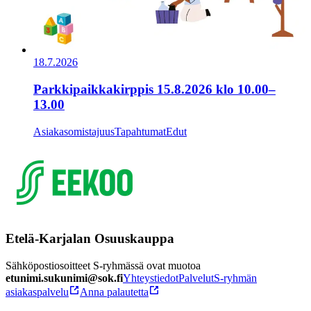
18.7.2026
Parkkipaikkakirppis 15.8.2026 klo 10.00–
13.00
Asiakasomistajuus
Tapahtumat
Edut
Etelä-Karjalan Osuuskauppa
Sähköpostiosoitteet S-ryhmässä ovat muotoa
etunimi.sukunimi@sok.fi
Yhteystiedot
Palvelut
S-ryhmän
asiakaspalvelu
Anna palautetta