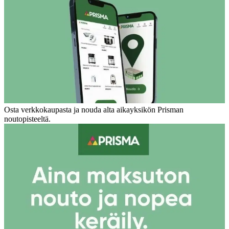
Osta verkkokaupasta ja nouda alta aikayksikön Prisman
noutopisteeltä.