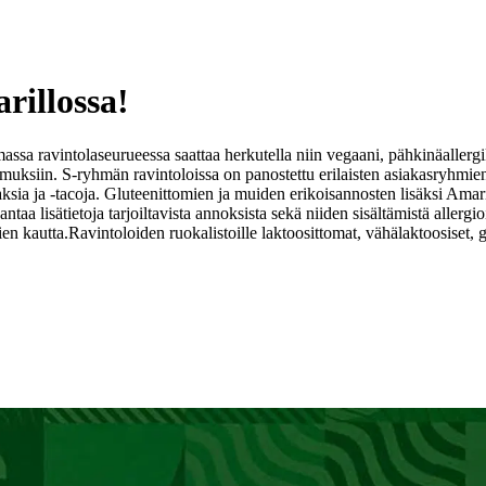
rillossa!
assa ravintolaseurueessa saattaa herkutella niin vegaani, pähkinäallergik
uksiin. S-ryhmän ravintoloissa on panostettu erilaisten asiakasryhmie
ajitaksia ja -tacoja. Gluteenittomien ja muiden erikoisannosten lisäksi A
aa lisätietoja tarjoiltavista annoksista sekä niiden sisältämistä allergioit
en kautta.
Ravintoloiden ruokalistoille laktoosittomat, vähälaktoosiset, 