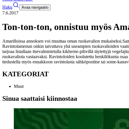
Haku
Avaa navigaatio
7.6.2017
Ton-ton-ton, onnistuu myös Ama
Amarilloissa annoksen voi muuttaa oman ruokavalion mukaiseksi.
Sam
Ravintolamenun onkin taivuttava yhä useampien ruokavalioiden vaatim
tarjoaa listallaan itsevalmistetulla kikherne-pihvillä täytettyjä vegef
ruokavaliota vastaavaksi.
Ravintoloiden koulutettu henkilökunta osaa ant
tiedustella myös ennakkoon ravintolasta sähköpostitse tai some-kanavi
KATEGORIAT
Muut
Sinua saattaisi kiinnostaa