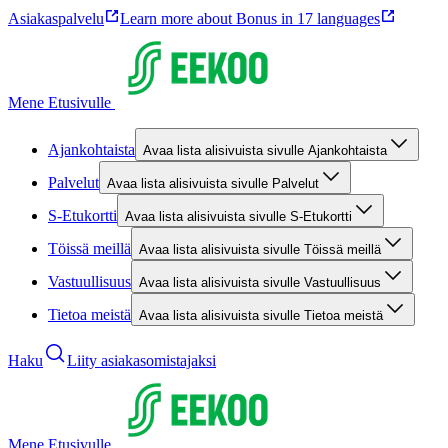
Asiakaspalvelu
Learn more about Bonus in 17 languages
Mene Etusivulle
Ajankohtaista
Avaa lista alisivuista sivulle Ajankohtaista
Palvelut
Avaa lista alisivuista sivulle Palvelut
S-Etukortti
Avaa lista alisivuista sivulle S-Etukortti
Töissä meillä
Avaa lista alisivuista sivulle Töissä meillä
Vastuullisuus
Avaa lista alisivuista sivulle Vastuullisuus
Tietoa meistä
Avaa lista alisivuista sivulle Tietoa meistä
Haku
Liity asiakasomistajaksi
Mene Etusivulle