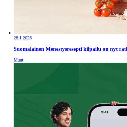
28.1.2026
Suomalainen Menestysresepti kilpailu on nyt ra
Muut