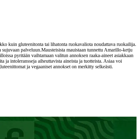
ko kuin gluteenitonta tai lihatonta ruokavaliota noudattava ruokailija.
n sujuvaan palveluun.
Mausteisista mauistaan tunnettu Amarillo-ketju
marilloissa pyritään vaihtamaan valitun annoksen raaka-aineet asiakkaan
a ja intoleransseja aiheuttavista aineista ja tuotteista. Asiaa voi
gluteenittomat ja vegaaniset annokset on merkitty selkeästi.