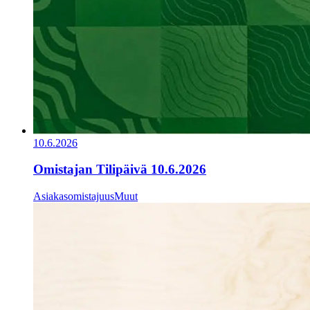
10.6.2026
Omistajan Tilipäivä 10.6.2026
Asiakasomistajuus
Muut