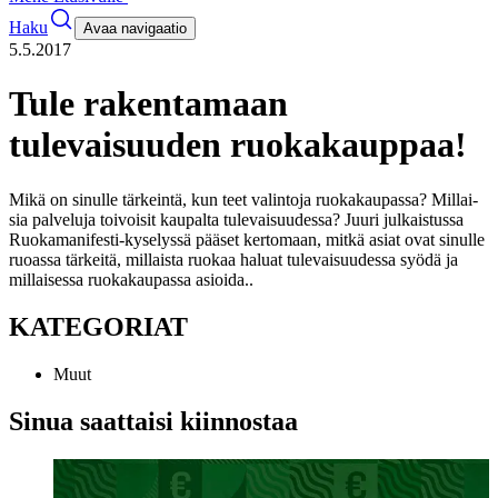
Haku
Avaa navigaatio
5.5.2017
Tule rakentamaan
tulevaisuuden ruokakauppaa!
Mikä on si­nul­le tärkeintä, kun teet va­lin­to­ja ruo­ka­kau­pas­sa? Mil­lai­
sia pal­ve­lu­ja toi­voi­sit kau­pal­ta tu­le­vai­suu­des­sa? Juuri julkaistussa
Ruo­ka­ma­ni­fes­ti-ky­se­lyssä pääset ker­to­maan, mitkä asiat ovat si­nul­le
ruo­as­sa tärkeitä, mil­lais­ta ruo­kaa ha­luat tu­le­vai­suu­des­sa syödä ja
mil­lai­ses­sa ruo­ka­kau­pas­sa asioi­da.
.
KATEGORIAT
Muut
Sinua saattaisi kiinnostaa