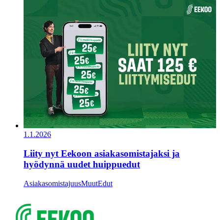
1.1.2026
Liity nyt Eekoon asiakasomistajaksi ja
hyödynnä uudet huippuedut
Asiakasomistajuus
Muut
Edut