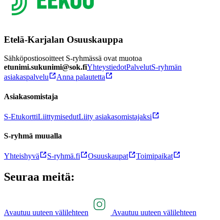
Etelä-Karjalan Osuuskauppa
Sähköpostiosoitteet S-ryhmässä ovat muotoa
etunimi.sukunimi@sok.fi
Yhteystiedot
Palvelut
S-ryhmän
asiakaspalvelu
Anna palautetta
Asiakasomistaja
S-Etukortti
Liittymisedut
Liity asiakasomistajaksi
S-ryhmä muualla
Yhteishyvä
S-ryhmä.fi
Osuuskaupat
Toimipaikat
Seuraa meitä:
Avautuu uuteen välilehteen
Avautuu uuteen välilehteen