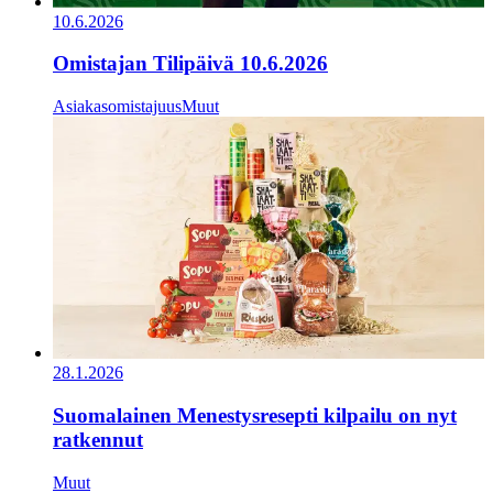
10.6.2026
Omistajan Tilipäivä 10.6.2026
Asiakasomistajuus
Muut
28.1.2026
Suomalainen Menestysresepti kilpailu on nyt
ratkennut
Muut