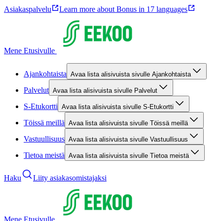
Asiakaspalvelu
Learn more about Bonus in 17 languages
Mene Etusivulle
Ajankohtaista
Avaa lista alisivuista sivulle Ajankohtaista
Palvelut
Avaa lista alisivuista sivulle Palvelut
S-Etukortti
Avaa lista alisivuista sivulle S-Etukortti
Töissä meillä
Avaa lista alisivuista sivulle Töissä meillä
Vastuullisuus
Avaa lista alisivuista sivulle Vastuullisuus
Tietoa meistä
Avaa lista alisivuista sivulle Tietoa meistä
Haku
Liity asiakasomistajaksi
Mene Etusivulle