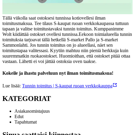
Tällä viikolla saat ostoksesi tunnissa kotiovellesi ilman
toimitusmaksua. Tee tilaus S-kaupat ruoan verkkokaupassa tuttuun
tapaan ja valitse toimitustavaksi tunnin toimitus. Kumppanimme
Wolt kiidättää ostokset ovellesi tunnissa.
Eekoon toimialueella tunnin
toimituksia tarjoavat tällä hetkellä S-market Pallo ja S-market
Sammonlahti. Jos tunnin toimitus on jo alueellasi, näet sen
toimitustapaa valitessasi. Kyytiin mahtuu niin pieniä herkkuja kuin
suuremmatkin ruokaostokset. Huomioithan, että ostokset pitää ottaa
vastaan. Lähetti ei voi jättää ostoksia oven taakse.
Kokeile ja ihastu palveluun nyt ilman toimitusmaksua!
Lue lisää:
Tunnin toimitus | S-kaupat ruoan verkkokauppa
KATEGORIAT
Asiakasomistajuus
Edut
Tapahtumat
Sinua saattaisi kiinnostaa