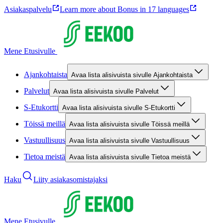
Asiakaspalvelu
Learn more about Bonus in 17 languages
Mene Etusivulle
Ajankohtaista
Avaa lista alisivuista sivulle Ajankohtaista
Palvelut
Avaa lista alisivuista sivulle Palvelut
S-Etukortti
Avaa lista alisivuista sivulle S-Etukortti
Töissä meillä
Avaa lista alisivuista sivulle Töissä meillä
Vastuullisuus
Avaa lista alisivuista sivulle Vastuullisuus
Tietoa meistä
Avaa lista alisivuista sivulle Tietoa meistä
Haku
Liity asiakasomistajaksi
Mene Etusivulle