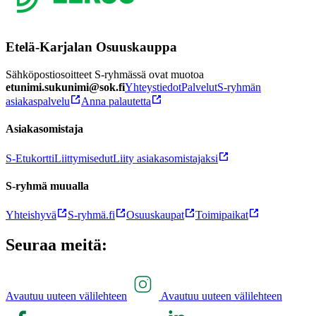
Etelä-Karjalan Osuuskauppa
Sähköpostiosoitteet S-ryhmässä ovat muotoa
etunimi.sukunimi@sok.fi
Yhteystiedot
Palvelut
S-ryhmän
asiakaspalvelu
Anna palautetta
Asiakasomistaja
S-Etukortti
Liittymisedut
Liity asiakasomistajaksi
S-ryhmä muualla
Yhteishyvä
S-ryhmä.fi
Osuuskaupat
Toimipaikat
Seuraa meitä:
Avautuu uuteen välilehteen
Avautuu uuteen välilehteen