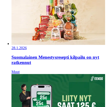
28.1.2026
Suomalainen Menestysresepti kilpailu on nyt
ratkennut
Muut