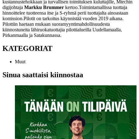
kustannustehokkaan ja turvallisen toimituksen kuluttajille, Mtechin
digijohtaja
Markku Brummer
kertoo.
Toimintamallissa tuottaja
hinnoittelee tuotteensa itse ja S-ryhmä perii tuottajalta ainoastaan
komission.
Pilotit on tarkoitus käynnistää vuoden 2019 aikana.
Pilottiin haetaan mukaan suoramyyntimahdollisuudesta
kiinnostuneita lähiruokatuottajia pilottialueilla Uudellamaalla,
Pirkanmaalla ja Satakunnassa.
KATEGORIAT
Muut
Sinua saattaisi kiinnostaa