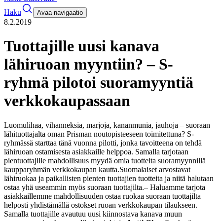
Haku
Avaa navigaatio
8.2.2019
Tuottajille uusi kanava
lähiruoan myyntiin? – S-
ryhmä pilotoi suoramyyntiä
verkkokaupassaan
Luomulihaa, vihanneksia, marjoja, kananmunia, jauhoja – suoraan
lähituottajalta oman Prisman noutopisteeseen toimitettuna? S-
ryhmässä starttaa tänä vuonna pilotti, jonka tavoitteena on tehdä
lähiruoan ostamisesta asiakkaille helppoa. Samalla tarjotaan
pientuottajille mahdollisuus myydä omia tuotteita suoramyynnillä
kaupparyhmän verkkokaupan kautta.
Suomalaiset arvostavat
lähiruokaa ja paikallisten pienten tuottajien tuotteita ja niitä halutaan
ostaa yhä useammin myös suoraan tuottajilta.
– Haluamme tarjota
asiakkaillemme mahdollisuuden ostaa ruokaa suoraan tuottajilta
helposti yhdistämällä ostokset ruoan verkkokaupan tilaukseen.
Samalla tuottajille avautuu uusi kiinnostava kanava muun