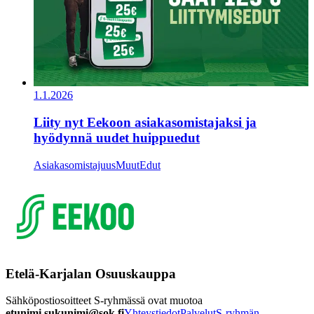
1.1.2026
Liity nyt Eekoon asiakasomistajaksi ja
hyödynnä uudet huippuedut
Asiakasomistajuus
Muut
Edut
Etelä-Karjalan Osuuskauppa
Sähköpostiosoitteet S-ryhmässä ovat muotoa
etunimi.sukunimi@sok.fi
Yhteystiedot
Palvelut
S-ryhmän