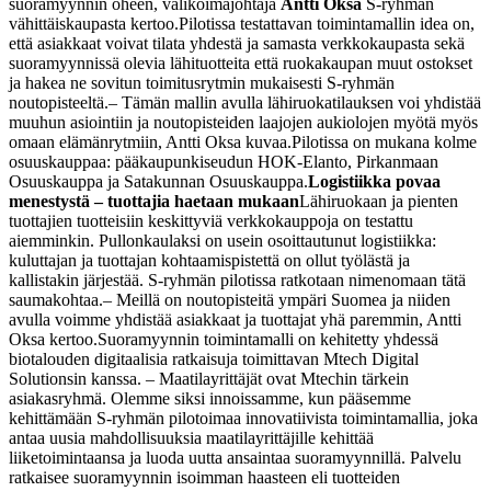
suoramyynnin oheen, valikoimajohtaja
Antti Oksa
S-ryhmän
vähittäiskaupasta kertoo.
Pilotissa testattavan toimintamallin idea on,
että asiakkaat voivat tilata yhdestä ja samasta verkkokaupasta sekä
suoramyynnissä olevia lähituotteita että ruokakaupan muut ostokset
ja hakea ne sovitun toimitusrytmin mukaisesti S-ryhmän
noutopisteeltä.
– Tämän mallin avulla lähiruokatilauksen voi yhdistää
muuhun asiointiin ja noutopisteiden laajojen aukiolojen myötä myös
omaan elämänrytmiin, Antti Oksa kuvaa.
Pilotissa on mukana kolme
osuuskauppaa: pääkaupunkiseudun HOK-Elanto, Pirkanmaan
Osuuskauppa ja Satakunnan Osuuskauppa.
Logistiikka povaa
menestystä – tuottajia haetaan mukaan
Lähiruokaan ja pienten
tuottajien tuotteisiin keskittyviä verkkokauppoja on testattu
aiemminkin. Pullonkaulaksi on usein osoittautunut logistiikka:
kuluttajan ja tuottajan kohtaamispistettä on ollut työlästä ja
kallistakin järjestää. S-ryhmän pilotissa ratkotaan nimenomaan tätä
saumakohtaa.
– Meillä on noutopisteitä ympäri Suomea ja niiden
avulla voimme yhdistää asiakkaat ja tuottajat yhä paremmin, Antti
Oksa kertoo.
Suoramyynnin toimintamalli on kehitetty yhdessä
biotalouden digitaalisia ratkaisuja toimittavan Mtech Digital
Solutionsin kanssa.
– Maatilayrittäjät ovat Mtechin tärkein
asiakasryhmä. Olemme siksi innoissamme, kun pääsemme
kehittämään S-ryhmän pilotoimaa innovatiivista toimintamallia, joka
antaa uusia mahdollisuuksia maatilayrittäjille kehittää
liiketoimintaansa ja luoda uutta ansaintaa suoramyynnillä. Palvelu
ratkaisee suoramyynnin isoimman haasteen eli tuotteiden