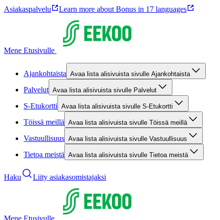
Asiakaspalvelu
Learn more about Bonus in 17 languages
Mene Etusivulle
Ajankohtaista
Avaa lista alisivuista sivulle Ajankohtaista
Palvelut
Avaa lista alisivuista sivulle Palvelut
S-Etukortti
Avaa lista alisivuista sivulle S-Etukortti
Töissä meillä
Avaa lista alisivuista sivulle Töissä meillä
Vastuullisuus
Avaa lista alisivuista sivulle Vastuullisuus
Tietoa meistä
Avaa lista alisivuista sivulle Tietoa meistä
Haku
Liity asiakasomistajaksi
Mene Etusivulle