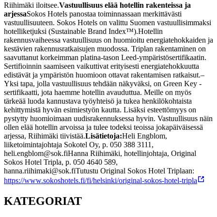
Riihimäki iloitsee.
Vastuullisuus elää hotellin rakenteissa ja
arjessa
Sokos Hotels panostaa toiminnassaan merkittävästi
vastuullisuuteen. Sokos Hotels on valittu Suomen vastuullisimmaksi
hotelliketjuksi (Sustainable Brand Index™).
Hotellin
rakennusvaiheessa vastuullisuus on huomioitu energiatehokkaiden ja
kestävien rakennusratkaisujen muodossa. Triplan rakentaminen on
saavuttanut korkeimman platina-tason Leed-ympäristösertifikaatin.
Sertifioinnin saamiseen vaikuttivat erityisesti energiatehokkuutta
edistävät ja ympäristön huomioon ottavat rakentamisen ratkaisut.
–
Yksi tapa, jolla vastuullisuus tehdään näkyväksi, on Green Key -
sertifikaatti, jota haemme hotellin avauduttua. Meille on myös
tärkeää luoda kannustava työyhteisö ja tukea henkilökohtaista
kehittymistä hyvän esimiestyön kautta. Lisäksi esteettömyys on
pystytty huomioimaan uudisrakennuksessa hyvin. Vastuullisuus näin
ollen elää hotellin arvoissa ja tulee todeksi teoissa jokapäiväisessä
arjessa, Riihimäki tiivistää.
Lisätietoja:
Heli Engblom,
liiketoimintajohtaja Sokotel Oy, p. 050 388 3111,
heli.engblom@sok.fi
Hanna Riihimäki, hotellinjohtaja, Original
Sokos Hotel Tripla, p. 050 4640 589,
hanna.riihimaki@sok.fi
Tutustu Original Sokos Hotel Triplaan:
https://www.sokoshotels.fi/fi/helsinki/original-sokos-hotel-tripla
KATEGORIAT