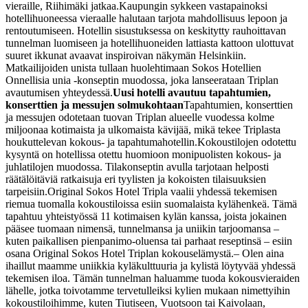
vieraille, Riihimäki jatkaa.
Kaupungin sykkeen vastapainoksi
hotellihuoneessa vieraalle halutaan tarjota mahdollisuus lepoon ja
rentoutumiseen. Hotellin sisustuksessa on keskitytty rauhoittavan
tunnelman luomiseen ja hotellihuoneiden lattiasta kattoon ulottuvat
suuret ikkunat avaavat inspiroivan näkymän Helsinkiin.
Matkailijoiden unista tullaan huolehtimaan Sokos Hotellien
Onnellisia unia -konseptin muodossa, joka lanseerataan Triplan
avautumisen yhteydessä.
Uusi hotelli avautuu tapahtumien,
konserttien ja messujen solmukohtaan
Tapahtumien, konserttien
ja messujen odotetaan tuovan Triplan alueelle vuodessa kolme
miljoonaa kotimaista ja ulkomaista kävijää, mikä tekee Triplasta
houkuttelevan kokous- ja tapahtumahotellin.
Kokoustilojen odotettu
kysyntä on hotellissa otettu huomioon monipuolisten kokous- ja
juhlatilojen muodossa. Tilakonseptin avulla tarjotaan helposti
räätälöitäviä ratkaisuja eri tyylisten ja kokoisten tilaisuuksien
tarpeisiin.
Original Sokos Hotel Tripla vaalii yhdessä tekemisen
riemua tuomalla kokoustiloissa esiin suomalaista kylähenkeä. Tämä
tapahtuu yhteistyössä 11 kotimaisen kylän kanssa, joista jokainen
pääsee tuomaan nimensä, tunnelmansa ja uniikin tarjoomansa –
kuten paikallisen pienpanimo-oluensa tai parhaat reseptinsä – esiin
osana Original Sokos Hotel Triplan kokouselämystä.
– Olen aina
ihaillut maamme uniikkia kyläkulttuuria ja kylistä löytyvää yhdessä
tekemisen iloa. Tämän tunnelman haluamme tuoda kokousvieraiden
lähelle, jotka toivotamme tervetulleiksi kylien mukaan nimettyihin
kokoustiloihimme, kuten Tiutiseen, Vuotsoon tai Kaivolaan,