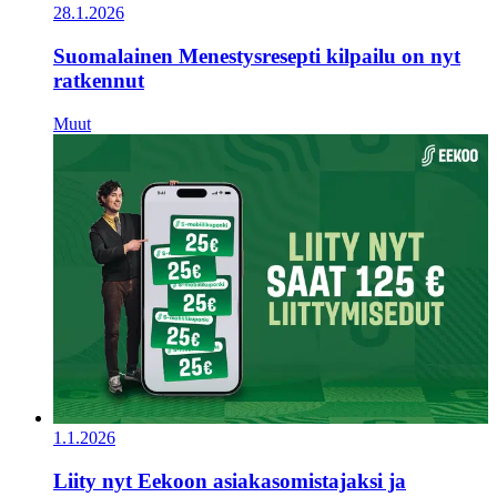
28.1.2026
Suomalainen Menestysresepti kilpailu on nyt
ratkennut
Muut
1.1.2026
Liity nyt Eekoon asiakasomistajaksi ja