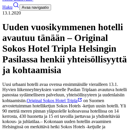
Haku
Avaa navigaatio
13.1.2020
Uuden vuosikymmenen hotelli
avautuu tänään – Original
Sokos Hotel Tripla Helsingin
Pasilassa henkii yhteisöllisyyttä
ja kohtaamisia
Uusi urbaani hotelli avaa ovensa ensimmäisille vierailleen 13.1.
Hyvien liikenneyhteyksien varrelle Pasilan Triplaan avautuva hotelli
panostaa sydämelliseen palveluun, yhteisöllisyyteen ja uudenlaisiin
kohtaamisiin.
Original Sokos Hotel Tripla
on Suomen
arvostetuimman hotelliketjun Sokos Hotels -ketjun uusin hotelli. Yli
90 metriä meren pinnan yläpuolelle kohoavassa hotellissa on 14
kerrosta, 430 huonetta ja 15 eri tavoilla jaettavaa ja yhdisteltävää
kokous- ja juhlatilaa.
– Kokonaan uuden hotellin avaaminen
Helsingissä on merkittävä hetki Sokos Hotels -ketjulle ja