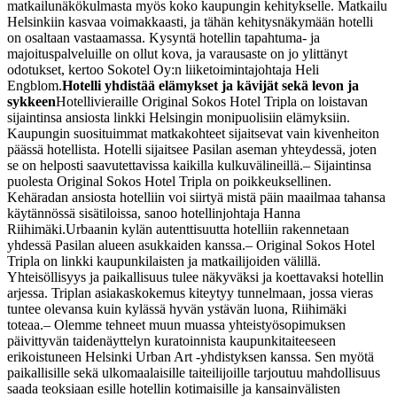
matkailunäkökulmasta myös koko kaupungin kehitykselle. Matkailu
Helsinkiin kasvaa voimakkaasti, ja tähän kehitysnäkymään hotelli
on osaltaan vastaamassa. Kysyntä hotellin tapahtuma- ja
majoituspalveluille on ollut kova, ja varausaste on jo ylittänyt
odotukset, kertoo Sokotel Oy:n liiketoimintajohtaja Heli
Engblom.
Hotelli yhdistää elämykset ja kävijät sekä levon ja
sykkeen
Hotellivieraille Original Sokos Hotel Tripla on loistavan
sijaintinsa ansiosta linkki Helsingin monipuolisiin elämyksiin.
Kaupungin suosituimmat matkakohteet sijaitsevat vain kivenheiton
päässä hotellista. Hotelli sijaitsee Pasilan aseman yhteydessä, joten
se on helposti saavutettavissa kaikilla kulkuvälineillä.
– Sijaintinsa
puolesta Original Sokos Hotel Tripla on poikkeuksellinen.
Kehäradan ansiosta hotelliin voi siirtyä mistä päin maailmaa tahansa
käytännössä sisätiloissa, sanoo hotellinjohtaja Hanna
Riihimäki.
Urbaanin kylän autenttisuutta hotelliin rakennetaan
yhdessä Pasilan alueen asukkaiden kanssa.
– Original Sokos Hotel
Tripla on linkki kaupunkilaisten ja matkailijoiden välillä.
Yhteisöllisyys ja paikallisuus tulee näkyväksi ja koettavaksi hotellin
arjessa. Triplan asiakaskokemus kiteytyy tunnelmaan, jossa vieras
tuntee olevansa kuin kylässä hyvän ystävän luona, Riihimäki
toteaa.
– Olemme tehneet muun muassa yhteistyösopimuksen
päivittyvän taidenäyttelyn kuratoinnista kaupunkitaiteeseen
erikoistuneen Helsinki Urban Art -yhdistyksen kanssa. Sen myötä
paikallisille sekä ulkomaalaisille taiteilijoille tarjoutuu mahdollisuus
saada teoksiaan esille hotellin kotimaisille ja kansainvälisten