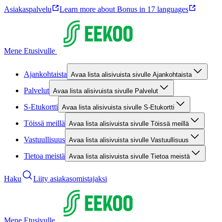
Asiakaspalvelu
Learn more about Bonus in 17 languages
Mene Etusivulle
Ajankohtaista
Avaa lista alisivuista sivulle Ajankohtaista
Palvelut
Avaa lista alisivuista sivulle Palvelut
S-Etukortti
Avaa lista alisivuista sivulle S-Etukortti
Töissä meillä
Avaa lista alisivuista sivulle Töissä meillä
Vastuullisuus
Avaa lista alisivuista sivulle Vastuullisuus
Tietoa meistä
Avaa lista alisivuista sivulle Tietoa meistä
Haku
Liity asiakasomistajaksi
Mene Etusivulle