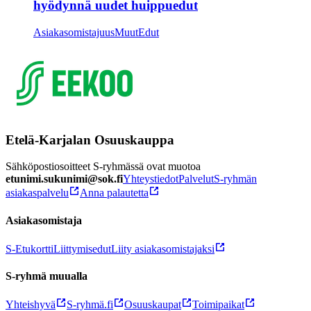
hyödynnä uudet huippuedut
Asiakasomistajuus
Muut
Edut
Etelä-Karjalan Osuuskauppa
Sähköpostiosoitteet S-ryhmässä ovat muotoa
etunimi.sukunimi@sok.fi
Yhteystiedot
Palvelut
S-ryhmän
asiakaspalvelu
Anna palautetta
Asiakasomistaja
S-Etukortti
Liittymisedut
Liity asiakasomistajaksi
S-ryhmä muualla
Yhteishyvä
S-ryhmä.fi
Osuuskaupat
Toimipaikat