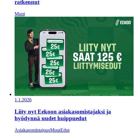
ratkennut
Muut
1.1.2026
Liity nyt Eekoon asiakasomistajaksi ja
hyödynnä uudet huippuedut
Asiakasomistajuus
Muut
Edut