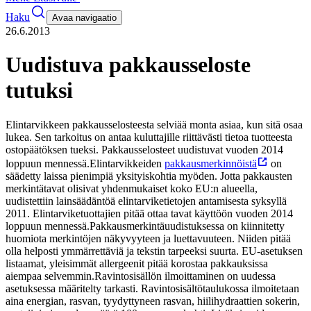
Haku
Avaa navigaatio
26.6.2013
Uudistuva pakkausseloste
tutuksi
Elintarvikkeen pakkausselosteesta selviää monta asiaa, kun sitä osaa
lukea. Sen tarkoitus on antaa kuluttajille riittävästi tietoa tuotteesta
ostopäätöksen tueksi. Pakkausselosteet uudistuvat vuoden 2014
loppuun mennessä.
Elintarvikkeiden
pakkausmerkinnöistä
on
säädetty laissa pienimpiä yksityiskohtia myöden. Jotta pakkausten
merkintätavat olisivat yhdenmukaiset koko EU:n alueella,
uudistettiin lainsäädäntöä elintarviketietojen antamisesta syksyllä
2011. Elintarviketuottajien pitää ottaa tavat käyttöön vuoden 2014
loppuun mennessä.
Pakkausmerkintäuudistuksessa on kiinnitetty
huomiota merkintöjen näkyvyyteen ja luettavuuteen. Niiden pitää
olla helposti ymmärrettäviä ja tekstin tarpeeksi suurta. EU-asetuksen
listaamat, yleisimmät allergeenit pitää korostaa pakkauksissa
aiempaa selvemmin.
Ravintosisällön ilmoittaminen on uudessa
asetuksessa määritelty tarkasti. Ravintosisältötaulukossa ilmoitetaan
aina energian, rasvan, tyydyttyneen rasvan, hiilihydraattien sokerin,