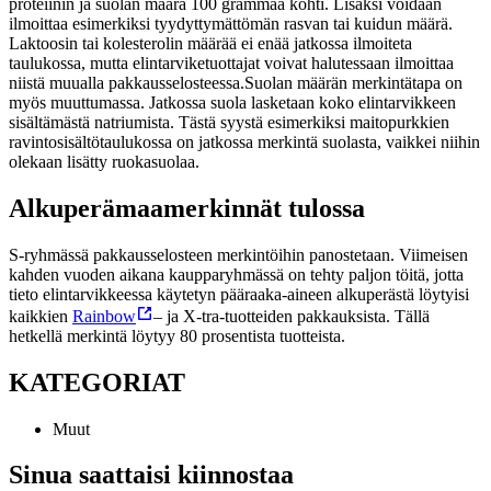
proteiinin ja suolan määrä 100 grammaa kohti. Lisäksi voidaan
ilmoittaa esimerkiksi tyydyttymättömän rasvan tai kuidun määrä.
Laktoosin tai kolesterolin määrää ei enää jatkossa ilmoiteta
taulukossa, mutta elintarviketuottajat voivat halutessaan ilmoittaa
niistä muualla pakkausselosteessa.
Suolan määrän merkintätapa on
myös muuttumassa. Jatkossa suola lasketaan koko elintarvikkeen
sisältämästä natriumista. Tästä syystä esimerkiksi maitopurkkien
ravintosisältötaulukossa on jatkossa merkintä suolasta, vaikkei niihin
olekaan lisätty ruokasuolaa.
Alkuperämaamerkinnät tulossa
S-ryhmässä pakkausselosteen merkintöihin panostetaan. Viimeisen
kahden vuoden aikana kaupparyhmässä on tehty paljon töitä, jotta
tieto elintarvikkeessa käytetyn pääraaka-aineen alkuperästä löytyisi
kaikkien
Rainbow
– ja X-tra-tuotteiden pakkauksista. Tällä
hetkellä merkintä löytyy 80 prosentista tuotteista.
KATEGORIAT
Muut
Sinua saattaisi kiinnostaa