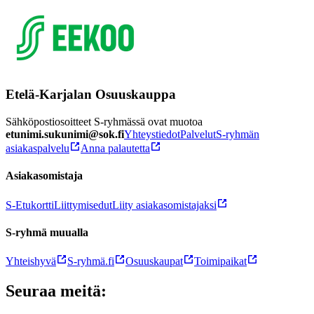
Etelä-Karjalan Osuuskauppa
Sähköpostiosoitteet S-ryhmässä ovat muotoa
etunimi.sukunimi@sok.fi
Yhteystiedot
Palvelut
S-ryhmän
asiakaspalvelu
Anna palautetta
Asiakasomistaja
S-Etukortti
Liittymisedut
Liity asiakasomistajaksi
S-ryhmä muualla
Yhteishyvä
S-ryhmä.fi
Osuuskaupat
Toimipaikat
Seuraa meitä: