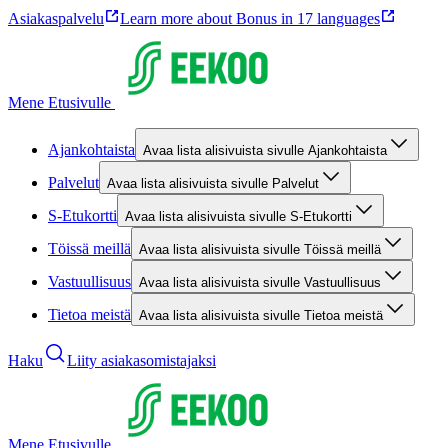
Asiakaspalvelu
Learn more about Bonus in 17 languages
Mene Etusivulle
Ajankohtaista
Avaa lista alisivuista sivulle Ajankohtaista
Palvelut
Avaa lista alisivuista sivulle Palvelut
S-Etukortti
Avaa lista alisivuista sivulle S-Etukortti
Töissä meillä
Avaa lista alisivuista sivulle Töissä meillä
Vastuullisuus
Avaa lista alisivuista sivulle Vastuullisuus
Tietoa meistä
Avaa lista alisivuista sivulle Tietoa meistä
Haku
Liity asiakasomistajaksi
Mene Etusivulle