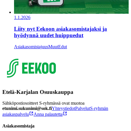
1.1.2026
Liity nyt Eekoon asiakasomistajaksi ja
hyödynnä uudet huippuedut
Asiakasomistajuus
Muut
Edut
Etelä-Karjalan Osuuskauppa
Sähköpostiosoitteet S-ryhmässä ovat muotoa
etunimi.sukunimi@sok.fi
Yhteystiedot
Palvelut
S-ryhmän
asiakaspalvelu
Anna palautetta
Asiakasomistaja