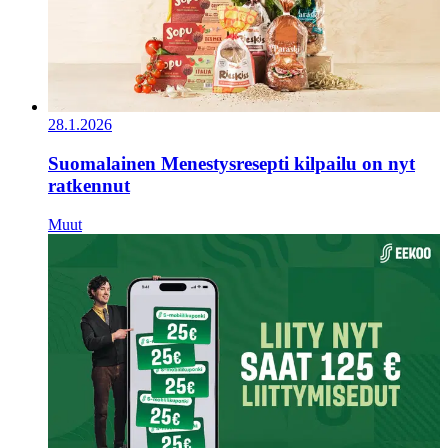
28.1.2026
Suomalainen Menestysresepti kilpailu on nyt
ratkennut
Muut