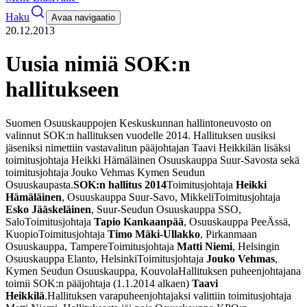
Haku
Avaa navigaatio
20.12.2013
Uusia nimiä SOK:n
hallitukseen
Suomen Osuuskauppojen Keskuskunnan hallintoneuvosto on
valinnut SOK:n hallituksen vuodelle 2014. Hallituksen uusiksi
jäseniksi nimettiin vastavalitun pääjohtajan Taavi Heikkilän lisäksi
toimitusjohtaja Heikki Hämäläinen Osuuskauppa Suur-Savosta sekä
toimitusjohtaja Jouko Vehmas Kymen Seudun
Osuuskaupasta.
SOK:n hallitus 2014
Toimitusjohtaja
Heikki
Hämäläinen
, Osuuskauppa Suur-Savo, Mikkeli
Toimitusjohtaja
Esko Jääskeläinen
, Suur-Seudun Osuuskauppa SSO,
Salo
Toimitusjohtaja
Tapio Kankaanpää
, Osuuskauppa PeeÄssä,
Kuopio
Toimitusjohtaja
Timo Mäki-Ullakko
, Pirkanmaan
Osuuskauppa, Tampere
Toimitusjohtaja
Matti Niemi
, Helsingin
Osuuskauppa Elanto, Helsinki
Toimitusjohtaja
Jouko Vehmas
,
Kymen Seudun Osuuskauppa, Kouvola
Hallituksen puheenjohtajana
toimii SOK:n pääjohtaja (1.1.2014 alkaen)
Taavi
Heikkilä
.
Hallituksen varapuheenjohtajaksi valittiin toimitusjohtaja