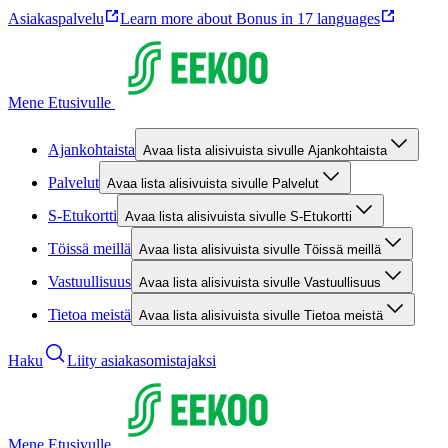
Asiakaspalvelu
Learn more about Bonus in 17 languages
Mene Etusivulle
Ajankohtaista
Avaa lista alisivuista sivulle Ajankohtaista
Palvelut
Avaa lista alisivuista sivulle Palvelut
S-Etukortti
Avaa lista alisivuista sivulle S-Etukortti
Töissä meillä
Avaa lista alisivuista sivulle Töissä meillä
Vastuullisuus
Avaa lista alisivuista sivulle Vastuullisuus
Tietoa meistä
Avaa lista alisivuista sivulle Tietoa meistä
Haku
Liity asiakasomistajaksi
Mene Etusivulle