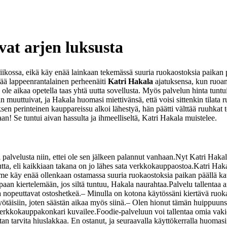
vat arjen luksusta
viikossa, eikä käy enää lainkaan tekemässä suuria ruokaostoksia paikan 
tää lappeenrantalainen perheenäiti
Katri Hakala
ajatuksensa, kun ruoa
la ole aikaa opetella taas yhtä uutta sovellusta. Myös palvelun hinta tu
n muuttuivat, ja Hakala huomasi miettivänsä, että voisi sittenkin tilata 
sen perinteinen kauppareissu alkoi lähestyä, hän päätti välttää ruuhka
an! Se tuntui aivan hassulta ja ihmeelliseltä, Katri Hakala muistelee.
palvelusta niin, ettei ole sen jälkeen palannut vanhaan.
Nyt Katri Hakal
ta, eli kaikkiaan takana on jo lähes sata verkkokauppaostoa.
Katri Haka
Emme käy enää ollenkaan ostamassa suuria ruokaostoksia paikan päällä k
an kiertelemään, jos siltä tuntuu, Hakala naurahtaa.
Palvelu tallentaa a
ka nopeuttavat ostoshetkeä.
– Minulla on kotona käytössäni kiertävä ruoka
ötäisiin, joten säästän aikaa myös siinä.
– Olen hionut tämän huippuunsa
 verkkokauppakonkari kuvailee.
Foodie-palveluun voi tallentaa omia vakio
aatan tarvita hiuslakkaa. En ostanut, ja seuraavalla käyttökerralla huomas