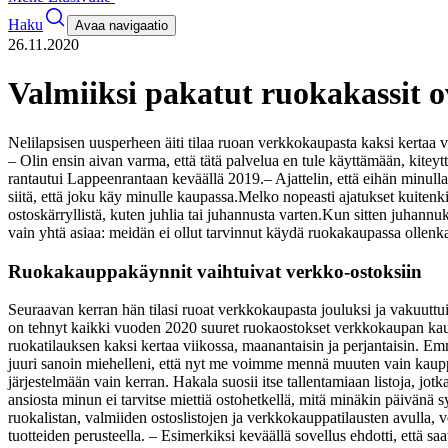
Haku
Avaa navigaatio
26.11.2020
Valmiiksi pakatut ruokakassit o
Nelilapsisen uusperheen äiti tilaa ruoan verkkokaupasta kaksi kertaa 
– Olin ensin aivan varma, että tätä palvelua en tule käyttämään, kiteyt
rantautui Lappeenrantaan keväällä 2019.
– Ajattelin, että eihän minul
siitä, että joku käy minulle kaupassa.
Melko nopeasti ajatukset kuitenki
ostoskärryllistä, kuten juhlia tai juhannusta varten.
Kun sitten juhannuk
vain yhtä asiaa: meidän ei ollut tarvinnut käydä ruokakaupassa ollenka
Ruokakauppakäynnit vaihtuivat verkko-ostoksiin
Seuraavan kerran hän tilasi ruoat verkkokaupasta jouluksi ja vakuuttui 
on tehnyt kaikki vuoden 2020 suuret ruokaostokset verkkokaupan kaut
ruokatilauksen kaksi kertaa viikossa, maanantaisin ja perjantaisin. 
juuri sanoin miehelleni, että nyt me voimme mennä muuten vain kauppa
järjestelmään vain kerran. Hakala suosii itse tallentamiaan listoja, jot
ansiosta minun ei tarvitse miettiä ostohetkellä, mitä minäkin päivänä sy
ruokalistan, valmiiden ostoslistojen ja verkkokauppatilausten avulla,
tuotteiden perusteella. – Esimerkiksi keväällä sovellus ehdotti, että s