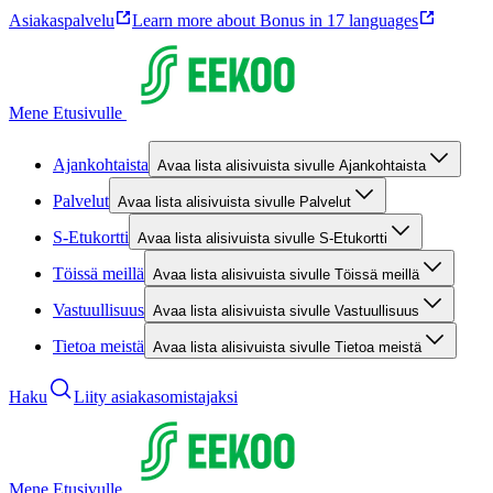
Asiakaspalvelu
Learn more about Bonus in 17 languages
Mene Etusivulle
Ajankohtaista
Avaa lista alisivuista sivulle Ajankohtaista
Palvelut
Avaa lista alisivuista sivulle Palvelut
S-Etukortti
Avaa lista alisivuista sivulle S-Etukortti
Töissä meillä
Avaa lista alisivuista sivulle Töissä meillä
Vastuullisuus
Avaa lista alisivuista sivulle Vastuullisuus
Tietoa meistä
Avaa lista alisivuista sivulle Tietoa meistä
Haku
Liity asiakasomistajaksi
Mene Etusivulle