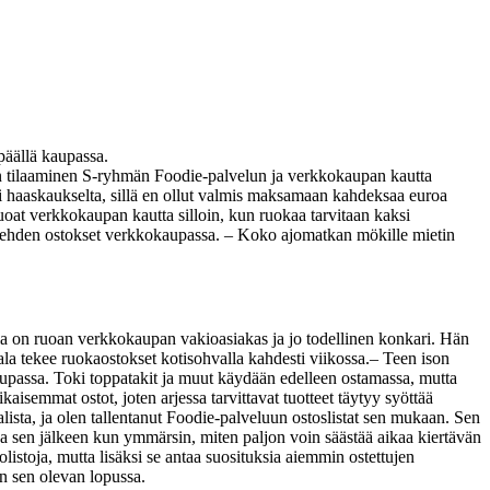
päällä kaupassa.
n tilaaminen S-ryhmän Foodie-palvelun ja verkkokaupan kautta
ntui haaskaukselta, sillä en ollut valmis maksamaan kahdeksaa euroa
ruoat verkkokaupan kautta silloin, kun ruokaa tarvitaan kaksi
t tehden ostokset verkkokaupassa. – Koko ajomatkan mökille mietin
a on ruoan verkkokaupan vakioasiakas ja jo todellinen konkari. Hän
la tekee ruokaostokset kotisohvalla kahdesti viikossa.
– Teen ison
aupassa. Toki toppatakit ja muut käydään edelleen ostamassa, mutta
ikaisemmat ostot, joten arjessa tarvittavat tuotteet täytyy syöttää
lista, ja olen tallentanut Foodie-palveluun ostoslistat sen mukaan. Sen
 sen jälkeen kun ymmärsin, miten paljon voin säästää aikaa kiertävän
listoja, mutta lisäksi se antaa suosituksia aiemmin ostettujen
in sen olevan lopussa.