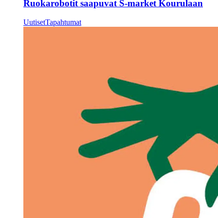
Ruokarobotit saapuvat S-market Kourulaan
Uutiset
Tapahtumat