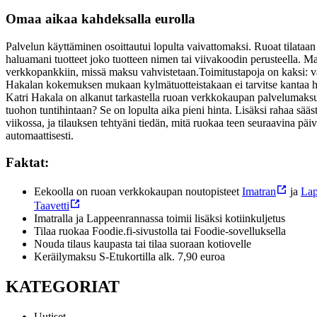
Omaa aikaa kahdeksalla eurolla
Palvelun käyttäminen osoittautui lopulta vaivattomaksi. Ruoat tilataa
haluamani tuotteet joko tuotteen nimen tai viivakoodin perusteella. M
verkkopankkiin, missä maksu vahvistetaan.
Toimitustapoja on kaksi: va
Hakalan kokemuksen mukaan kylmätuotteistakaan ei tarvitse kantaa huol
Katri Hakala on alkanut tarkastella ruoan verkkokaupan palvelumaksua 
tuohon tuntihintaan? Se on lopulta aika pieni hinta. Lisäksi rahaa sääst
viikossa, ja tilauksen tehtyäni tiedän, mitä ruokaa teen seuraavina päiv
automaattisesti.
Faktat:
Eekoolla on ruoan verkko­kaupan noutopisteet
Imatran
ja
Lap
Taavetti
Imatralla ja Lappeenrannassa toimii lisäksi kotiinkuljetus
Tilaa ruokaa Foodie.fi-sivustolla tai Foodie-sovelluksella
Nouda tilaus kaupasta tai tilaa suoraan kotiovelle
Keräilymaksu S-Etukortilla alk. 7,90 euroa
KATEGORIAT
Uutiset