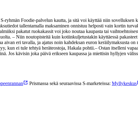
n S-ryhmän Foodie-palvelun kautta, ja sitä voi käyttää niin sovelluksen
aksutiedot tallentamalla maksaminen onnistuu helposti vain kortin turvak
lmiiksi pakatut ruokakassit voi joko noutaa kaupasta tai vaihtoehtoisesti
ta. – Niin noutopisteitä kuin kotiinkuljetustakin käyttäessä pakasteet 
aivan eri tavalla, ja ajatus noin kahdeksan euron keräilymaksusta on m
yy, kun ei tule tehtyä heräteostoja, Hakala pohtii.
– Ostan itselleni vapaa
inä. Jos kävisin joka päivä erikseen kaupassa ja miettisin hyllyjen väliss
peenrannan
Prismassa sekä seuraavissa S-marke­teissa:
Myllykeskus