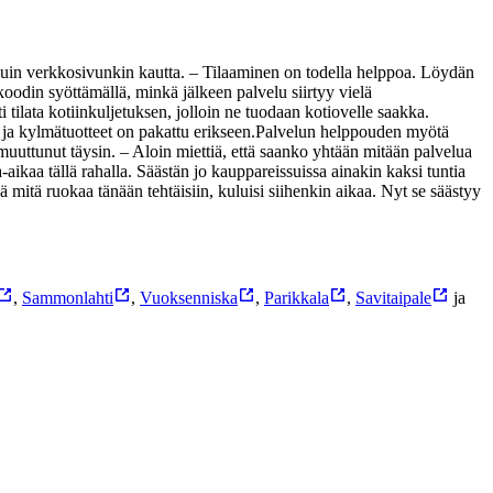
 kuin verkkosivunkin kautta. – Tilaaminen on todella helppoa. Löydän
oodin syöttämällä, minkä jälkeen palvelu siirtyy vielä
 tilata kotiinkuljetuksen, jolloin ne tuodaan kotiovelle saakka.
ja kylmätuotteet on pakattu erikseen.
Palvelun helppouden myötä
uuttunut täysin. – Aloin miettiä, että saanko yhtään mitään palvelua
-aikaa tällä rahalla. Säästän jo kauppareissuissa ainakin kaksi tuntia
ä mitä ruokaa tänään tehtäisiin, kuluisi siihenkin aikaa. Nyt se säästyy
,
Sammonlahti
,
Vuoksenniska
,
Parikkala
,
Savitaipale
ja