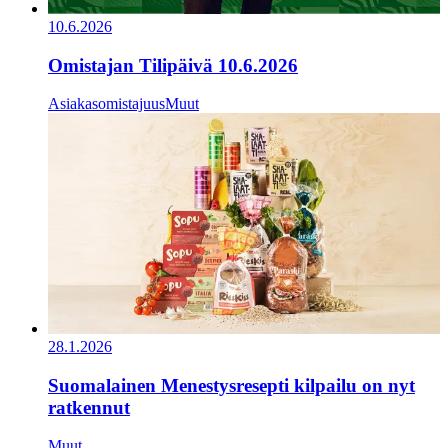
10.6.2026
Omistajan Tilipäivä 10.6.2026
Asiakasomistajuus
Muut
28.1.2026
Suomalainen Menestysresepti kilpailu on nyt
ratkennut
Muut