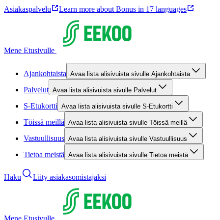
Asiakaspalvelu
Learn more about Bonus in 17 languages
Mene Etusivulle
Ajankohtaista
Avaa lista alisivuista sivulle Ajankohtaista
Palvelut
Avaa lista alisivuista sivulle Palvelut
S-Etukortti
Avaa lista alisivuista sivulle S-Etukortti
Töissä meillä
Avaa lista alisivuista sivulle Töissä meillä
Vastuullisuus
Avaa lista alisivuista sivulle Vastuullisuus
Tietoa meistä
Avaa lista alisivuista sivulle Tietoa meistä
Haku
Liity asiakasomistajaksi
Mene Etusivulle