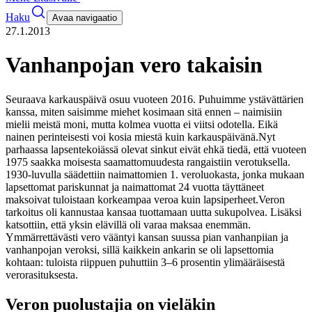
Haku
Avaa navigaatio
27.1.2013
Vanhanpojan vero takaisin
Seuraava karkauspäivä osuu vuoteen 2016. Puhuimme ystävättärien
kanssa, miten saisimme miehet kosimaan sitä ennen – naimisiin
mielii meistä moni, mutta kolmea vuotta ei viitsi odotella. Eikä
nainen perinteisesti voi kosia miestä kuin karkauspäivänä.
Nyt
parhaassa lapsentekoiässä olevat sinkut eivät ehkä tiedä, että vuoteen
1975 saakka moisesta saamattomuudesta rangaistiin verotuksella.
1930-luvulla säädettiin naimattomien 1. veroluokasta, jonka mukaan
lapsettomat pariskunnat ja naimattomat 24 vuotta täyttäneet
maksoivat tuloistaan korkeampaa veroa kuin lapsiperheet.
Veron
tarkoitus oli kannustaa kansaa tuottamaan uutta sukupolvea. Lisäksi
katsottiin, että yksin elävillä oli varaa maksaa enemmän.
Ymmärrettävästi vero vääntyi kansan suussa pian vanhanpiian ja
vanhanpojan veroksi, sillä kaikkein ankarin se oli lapsettomia
kohtaan: tuloista riippuen puhuttiin 3–6 prosentin ylimääräisestä
verorasituksesta.
Veron puolustajia on vieläkin