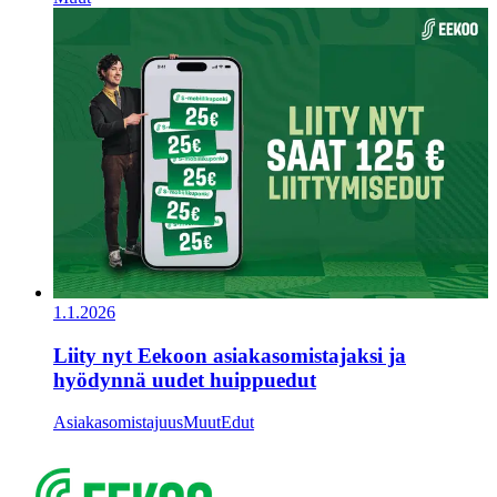
1.1.2026
Liity nyt Eekoon asiakasomistajaksi ja
hyödynnä uudet huippuedut
Asiakasomistajuus
Muut
Edut