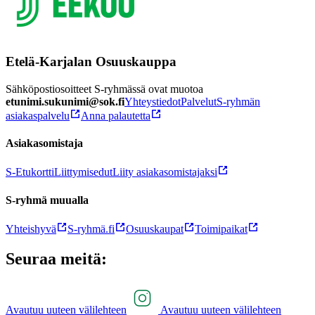
Etelä-Karjalan Osuuskauppa
Sähköpostiosoitteet S-ryhmässä ovat muotoa
etunimi.sukunimi@sok.fi
Yhteystiedot
Palvelut
S-ryhmän
asiakaspalvelu
Anna palautetta
Asiakasomistaja
S-Etukortti
Liittymisedut
Liity asiakasomistajaksi
S-ryhmä muualla
Yhteishyvä
S-ryhmä.fi
Osuuskaupat
Toimipaikat
Seuraa meitä:
Avautuu uuteen välilehteen
Avautuu uuteen välilehteen