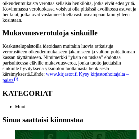
oikeudenmukaista verottaa sellaisia henkilöitä, jotka eivät edes yritä.
Kovimmassa veroluokassa voisivat olla pitkässä avoliitossa asuvat ja
henkilöt, jotka ovat vastanneet kieltävästi useampaan kuin yhteen
kosintaan.
Mukavuusverotuloja sinkuille
Keskustelupalstoilla ideoidaan muitakin luovia ratkaisuja
verorasitteen oikeudenmukaiseen jakamiseen ja valtion pohjattoman
kassan täyttämiseen. Nimimerkki ”yksin on tuskaa” ehdottaa
parisuhteessa eläville mukavuusveroa, jonka tuotto jaettaisiin
sinkuille hyvityksenä yksinolon tuottamasta henkisestä
kärsimyksestä.
Lähde:
www.kirjastot.fi Kysy kirjastonhoitajalta –
palsta
KATEGORIAT
Muut
Sinua saattaisi kiinnostaa