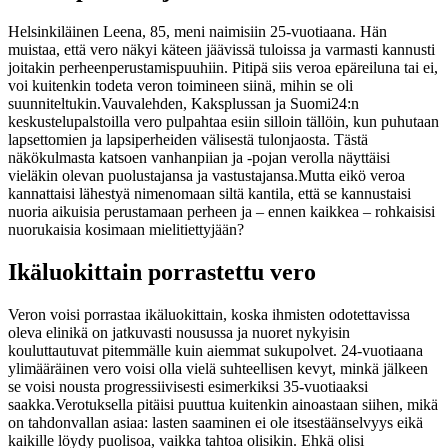
Helsinkiläinen Leena, 85, meni naimisiin 25-vuotiaana. Hän
muistaa, että vero näkyi käteen jäävissä tuloissa ja varmasti kannusti
joitakin perheenperustamispuuhiin. Pitipä siis veroa epäreiluna tai ei,
voi kuitenkin todeta veron toimineen siinä, mihin se oli
suunniteltukin.
Vauvalehden, Kaksplussan ja Suomi24:n
keskustelupalstoilla vero pulpahtaa esiin silloin tällöin, kun puhutaan
lapsettomien ja lapsiperheiden välisestä tulonjaosta. Tästä
näkökulmasta katsoen vanhanpiian ja -pojan verolla näyttäisi
vieläkin olevan puolustajansa ja vastustajansa.
Mutta eikö veroa
kannattaisi lähestyä nimenomaan siltä kantila, että se kannustaisi
nuoria aikuisia perustamaan perheen ja – ennen kaikkea – rohkaisisi
nuorukaisia kosimaan mielitiettyjään?
Ikäluokittain porrastettu vero
Veron voisi porrastaa ikäluokittain, koska ihmisten odotettavissa
oleva elinikä on jatkuvasti nousussa ja nuoret nykyisin
kouluttautuvat pitemmälle kuin aiemmat sukupolvet. 24-vuotiaana
ylimääräinen vero voisi olla vielä suhteellisen kevyt, minkä jälkeen
se voisi nousta progressiivisesti esimerkiksi 35-vuotiaaksi
saakka.
Verotuksella pitäisi puuttua kuitenkin ainoastaan siihen, mikä
on tahdonvallan asiaa: lasten saaminen ei ole itsestäänselvyys eikä
kaikille löydy puolisoa, vaikka tahtoa olisikin.
Ehkä olisi