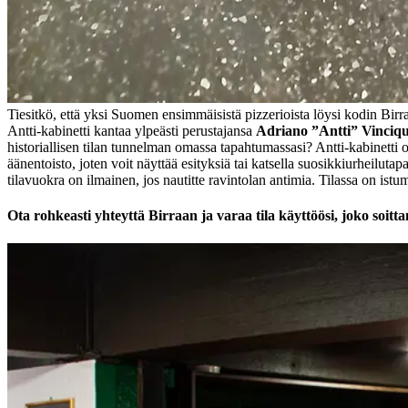
Tiesitkö, että yksi Suomen ensimmäisistä pizzerioista löysi kodin Bir
Antti-kabinetti kantaa ylpeästi perustajansa
Adriano ”Antti” Vinciq
historiallisen tilan tunnelman omassa tapahtumassasi? Antti-kabinetti on
äänentoisto, joten voit näyttää esityksiä tai katsella suosikkiurheilutap
tilavuokra on ilmainen, jos nautitte ravintolan antimia. Tilassa on ist
Ota rohkeasti yhteyttä Birraan ja varaa tila käyttöösi, joko soitt