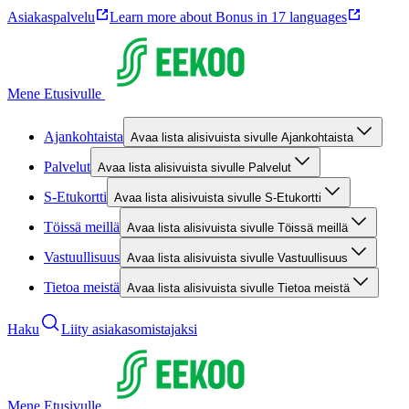
Asiakaspalvelu
Learn more about Bonus in 17 languages
Mene Etusivulle
Ajankohtaista
Avaa lista alisivuista sivulle Ajankohtaista
Palvelut
Avaa lista alisivuista sivulle Palvelut
S-Etukortti
Avaa lista alisivuista sivulle S-Etukortti
Töissä meillä
Avaa lista alisivuista sivulle Töissä meillä
Vastuullisuus
Avaa lista alisivuista sivulle Vastuullisuus
Tietoa meistä
Avaa lista alisivuista sivulle Tietoa meistä
Haku
Liity asiakasomistajaksi
Mene Etusivulle