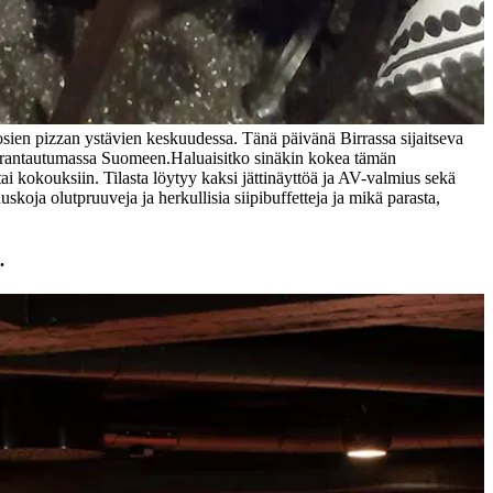
uosien pizzan ystävien keskuudessa. Tänä päivänä Birrassa sijaitseva
ta rantautumassa Suomeen.
Haluaisitko sinäkin kokea tämän
 tai kokouksiin. Tilasta löytyy kaksi jättinäyttöä ja AV-valmius sekä
koja olutpruuveja ja herkullisia siipibuffetteja ja mikä parasta,
.