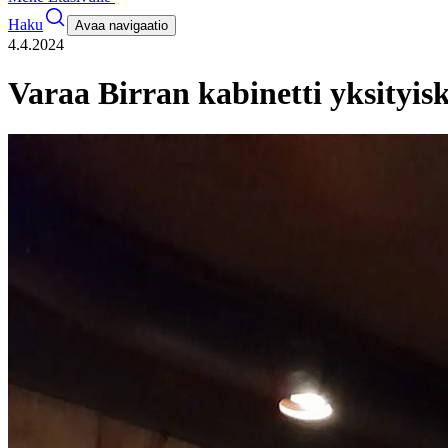
Haku
Avaa navigaatio
4.4.2024
Varaa Birran kabinetti yksityis