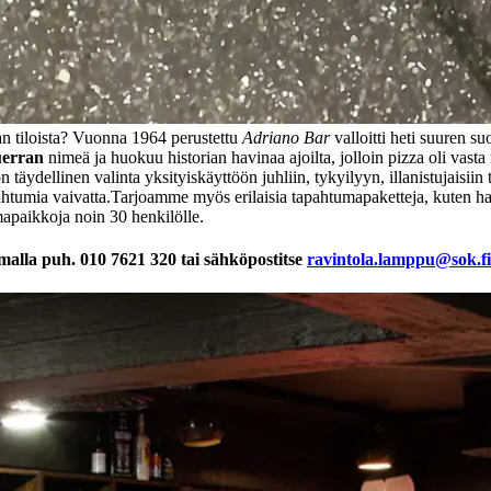
ran tiloista? Vuonna 1964 perustettu
Adriano Bar
valloitti heti suuren s
uerran
nimeä ja huokuu historian havinaa ajoilta, jolloin pizza oli vas
 täydellinen valinta yksityiskäyttöön juhliin, tykyilyyn, illanistujaisiin
ahtumia vaivatta.
Tarjoamme myös erilaisia tapahtumapaketteja, kuten haus
umapaikkoja noin 30 henkilölle.
amalla puh. 010 7621 320 tai sähköpostitse
ravintola.lamppu@sok.fi