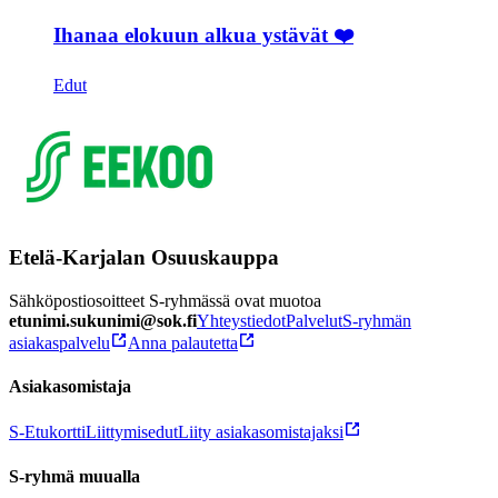
Ihanaa elokuun alkua ystävät ❤️
Edut
Etelä-Karjalan Osuuskauppa
Sähköpostiosoitteet S-ryhmässä ovat muotoa
etunimi.sukunimi@sok.fi
Yhteystiedot
Palvelut
S-ryhmän
asiakaspalvelu
Anna palautetta
Asiakasomistaja
S-Etukortti
Liittymisedut
Liity asiakasomistajaksi
S-ryhmä muualla