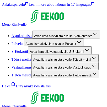
Asiakaspalvelu
Learn more about Bonus in 17 languages
Mene Etusivulle
Ajankohtaista
Avaa lista alisivuista sivulle Ajankohtaista
Palvelut
Avaa lista alisivuista sivulle Palvelut
S-Etukortti
Avaa lista alisivuista sivulle S-Etukortti
Töissä meillä
Avaa lista alisivuista sivulle Töissä meillä
Vastuullisuus
Avaa lista alisivuista sivulle Vastuullisuus
Tietoa meistä
Avaa lista alisivuista sivulle Tietoa meistä
Haku
Liity asiakasomistajaksi
Mene Etusivulle