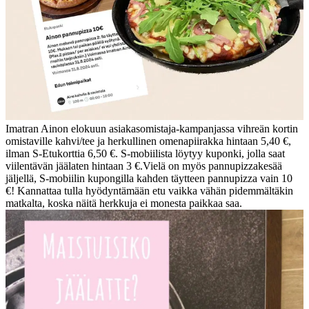
Imatran Ainon elokuun asiakasomistaja-kampanjassa vihreän kortin
omistaville kahvi/tee ja herkullinen omenapiirakka hintaan 5,40 €,
ilman S-Etukorttia 6,50 €. S-mobiilista löytyy kuponki, jolla saat
viilentävän jäälaten hintaan 3 €.
Vielä on myös pannupizzakesää
jäljellä, S-mobiilin kupongilla kahden täytteen pannupizza vain 10
€! Kannattaa tulla hyödyntämään etu vaikka vähän pidemmältäkin
matkalta, koska näitä herkkuja ei monesta paikkaa saa.