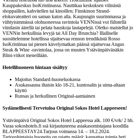
Kauppakeskus IsoKristiinassa. Nauttikaa keskuksen vilinästä
shoppaillen, kahvitellen tai kinoillen; Finnkinon Strand-
elokuvateatteri on saman katon alla. Kaupungin suurimmassa ja
viihtyisimmässä olohuoneessa ravintola VENNissä voi fiilistellä
viinilasin äärellä tai pelata hauskoja lautapelejä. Oletko maistellut jo
VENNin herkullisia levyjä tai All Day Brunchia? Illalliselle
suosittelemme hotellissa sijaitsevaa rennon trendikästä Rosso
IsoKristiinaa tai pienen kävelymatkan päässä sijaitsevaa Angus
Steak & Wine -ravintolaa, jossa on muuten Ystävänpäivänäkin
Blini-viikot meneillään.
Hotellihuoneen hintaan sisältyy
Majoitus Standard-huoneluokassa
Asukassauna iltaisin klo 18-21, kuntosalin ja uima-altaan
käyttö
Runsas ja herkullinen Original-aamiainen
Sydämellisesti Tervetuloa Original Sokos Hotel Lappeeseen!
Ystävänpäivä Original Sokos Hotel Lappeessa alk. 100 €/vrk/ 2 hh.
Varaa sokoshotels.fi ssä kirjautuneena asiakasomistajana koodilla
BLAPPEESTAY24.
Tarjous voimassa 14. – 18.2.2024.
Tarjoushintaisia huoneita on rajattu määrä; kannattaa toimia heti.