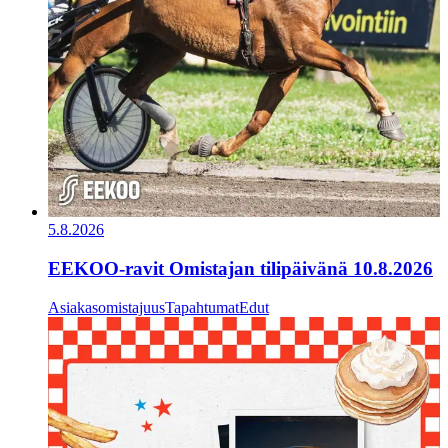
5.8.2026
EEKOO-ravit Omistajan tilipäivänä 10.8.2026
Asiakasomistajuus
Tapahtumat
Edut