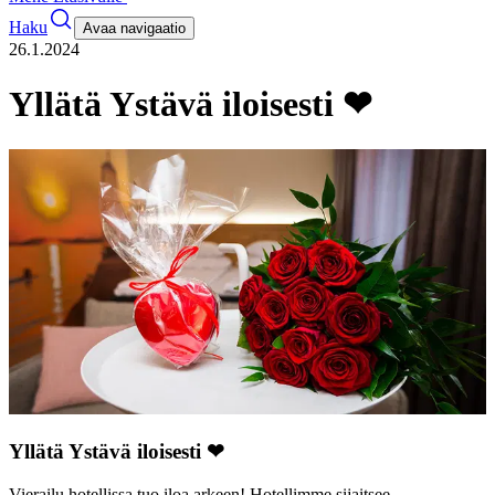
Haku
Avaa navigaatio
26.1.2024
Yllätä Ystävä iloisesti ❤
Yllätä Ystävä iloisesti
❤
Vierailu hotellissa tuo iloa arkeen! Hotellimme sijaitsee