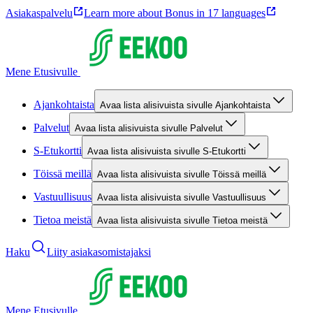
Asiakaspalvelu
Learn more about Bonus in 17 languages
Mene Etusivulle
Ajankohtaista
Avaa lista alisivuista sivulle Ajankohtaista
Palvelut
Avaa lista alisivuista sivulle Palvelut
S-Etukortti
Avaa lista alisivuista sivulle S-Etukortti
Töissä meillä
Avaa lista alisivuista sivulle Töissä meillä
Vastuullisuus
Avaa lista alisivuista sivulle Vastuullisuus
Tietoa meistä
Avaa lista alisivuista sivulle Tietoa meistä
Haku
Liity asiakasomistajaksi
Mene Etusivulle