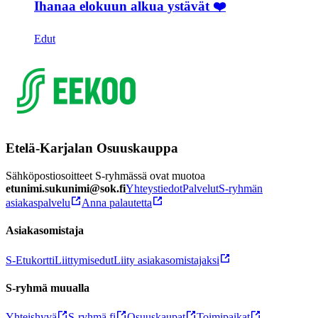
Ihanaa elokuun alkua ystävät ❤️
Edut
Etelä-Karjalan Osuuskauppa
Sähköpostiosoitteet S-ryhmässä ovat muotoa
etunimi.sukunimi@sok.fi
Yhteystiedot
Palvelut
S-ryhmän
asiakaspalvelu
Anna palautetta
Asiakasomistaja
S-Etukortti
Liittymisedut
Liity asiakasomistajaksi
S-ryhmä muualla
Yhteishyvä
S-ryhmä.fi
Osuuskaupat
Toimipaikat