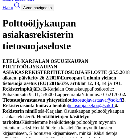
Haku
Avaa navigaatio
Polttoöljykaupan
asiakasrekisterin
tietosuojaseloste
ETELÄ-KARJALAN OSUUSKAUPAN
POLTTOÖLJYKAUPAN
ASIAKASREKISTERI
TIETOSUOJASELOSTE (25.5.2018
alkaen, päivitetty 26.2.2026)
Euroopan Unionin yleinen
tietosuoja-asetus (EU) 2016/679, artiklat 12, 13, 14 ja 19
1.
Rekisterinpitäjä
Etelä-Karjalan Osuuskauppa
Postiosoite:
Puhakankatu 9 -11, 53600 Lappeenranta
Y-tunnus: 0162170-6
2.
Tietosuojavastaavan yhteystiedot
tietosuojavastaava@sok.fi
3.
Rekisteriasioita hoitava henkilö
tietosuoja.eekoo@sok.fi
4.
Rekisterin nimi
Etelä-Karjalan Osuuskaupan polttoöljykaupan
asiakasrekisteri
5. Henkilötietojen käsittelyn
tarkoitus
Käsittelemme henkilötietoja polttoöljyn myynnin
toteuttamiseksi.
Henkilötietoja käsitellään myyntitilausten
kirjaamiseen, S-bonusten kirjaamiseen, minkä lisäksi tietoja