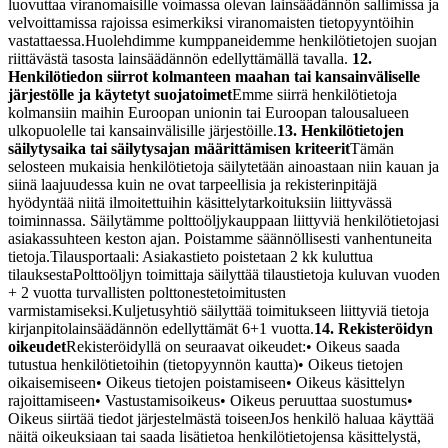
luovuttaa viranomaisille voimassa olevan lainsäädännön sallimissa ja
velvoittamissa rajoissa esimerkiksi viranomaisten tietopyyntöihin
vastattaessa.
Huolehdimme kumppaneidemme henkilötietojen suojan
riittävästä tasosta lainsäädännön edellyttämällä tavalla.
12.
Henkilötiedon siirrot kolmanteen maahan tai kansainväliselle
järjestölle ja käytetyt suojatoimet
Emme siirrä henkilötietoja
kolmansiin maihin Euroopan unionin tai Euroopan talousalueen
ulkopuolelle tai kansainvälisille järjestöille.
13. Henkilötietojen
säilytysaika tai säilytysajan määrittämisen kriteerit
Tämän
selosteen mukaisia henkilötietoja säilytetään ainoastaan niin kauan ja
siinä laajuudessa kuin ne ovat tarpeellisia ja rekisterinpitäjä
hyödyntää niitä ilmoitettuihin käsittelytarkoituksiin liittyvässä
toiminnassa.
Säilytämme polttoöljykauppaan liittyviä henkilötietojasi
asiakassuhteen keston ajan. Poistamme säännöllisesti vanhentuneita
tietoja.
Tilausportaali: Asiakastieto poistetaan 2 kk kuluttua
tilauksesta
Polttoöljyn toimittaja säilyttää tilaustietoja kuluvan vuoden
+ 2 vuotta turvallisten polttonestetoimitusten
varmistamiseksi.
Kuljetusyhtiö säilyttää toimitukseen liittyviä tietoja
kirjanpitolainsäädännön edellyttämät 6+1 vuotta.
14. Rekisteröidyn
oikeudet
Rekisteröidyllä on seuraavat oikeudet:
• Oikeus saada
tutustua henkilötietoihin (tietopyynnön kautta)
• Oikeus tietojen
oikaisemiseen
• Oikeus tietojen poistamiseen
• Oikeus käsittelyn
rajoittamiseen
• Vastustamisoikeus
• Oikeus peruuttaa suostumus
•
Oikeus siirtää tiedot järjestelmästä toiseen
Jos henkilö haluaa käyttää
näitä oikeuksiaan tai saada lisätietoa henkilötietojensa käsittelystä,