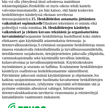
hän voi olla yhteydessä tässä selosteessa mainittuun
rekisterinpitäjään.
Henkilöllä on myös oikeus tehdä kantelu
valvontaviranomaiselle, jos hän katsoo, että häntä koskevien
henkilötietojen käsittelyssä rikotaan soveltuvaa
tietosuojasääntelyä.
15. Henkilötiedon antamatta jättämisen
vaikutukset sopimukselle
Tilauksen tekeminen ei onnistu eikä
polttoöljyä voida toimittaa.
16. Henkilötietojen käsittelyn
vaikutukset ja yleinen kuvaus teknisistä ja organisatorisista
turvatoimista
Suojaamme henkilötietoja huolellisesti koko niiden
elinkaaren ajan käyttämällä asianmukaisia tietosuoja- ja
tietoturvallisuuskeinoja.
S-ryhmässä suojaamme henkilötietoja muun
muassa ennakoivalla riskienhallinnalla ja turvallisuussuunnittelulla,
tietoliikenteen suojakeinoin, tietojärjestelmien jatkuvalla ylläpidolla,
varmuuskopioimalla sekä käyttämällä turvallisia laitetiloja,
kulunvalvontaa ja turvallisuusjärjestelmiä. Käyttöoikeuksien
myöntäminen ja seuranta on hallittua. Koulutamme henkilötietojen
käsittelyyn osallistuvaa henkilökuntaamme säännöllisesti.
Päivitämme jatkuvasti sisäisiä käytäntöjämme ja ohjeitamme.
Jos
kaikista suojatoimistamme huolimatta havaitsemme henkilötietojen
tietoturvaloukkauksen, ryhdymme viipymättä selvittämään sitä ja
pyrimme estämään aiheutuvat vahingot. Informoimme
tietoturvaloukkauksesta tarvittavia viranomaisia ja rekisteröityjä
lainsäädännön vaatimusten mukaisesti.