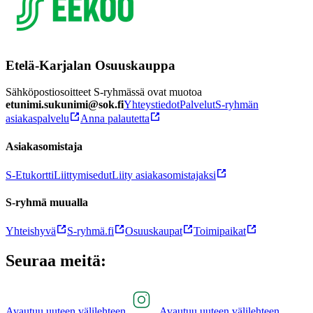
Etelä-Karjalan Osuuskauppa
Sähköpostiosoitteet S-ryhmässä ovat muotoa
etunimi.sukunimi@sok.fi
Yhteystiedot
Palvelut
S-ryhmän
asiakaspalvelu
Anna palautetta
Asiakasomistaja
S-Etukortti
Liittymisedut
Liity asiakasomistajaksi
S-ryhmä muualla
Yhteishyvä
S-ryhmä.fi
Osuuskaupat
Toimipaikat
Seuraa meitä:
Avautuu uuteen välilehteen
Avautuu uuteen välilehteen