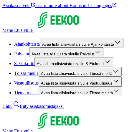
Asiakaspalvelu
Learn more about Bonus in 17 languages
Mene Etusivulle
Ajankohtaista
Avaa lista alisivuista sivulle Ajankohtaista
Palvelut
Avaa lista alisivuista sivulle Palvelut
S-Etukortti
Avaa lista alisivuista sivulle S-Etukortti
Töissä meillä
Avaa lista alisivuista sivulle Töissä meillä
Vastuullisuus
Avaa lista alisivuista sivulle Vastuullisuus
Tietoa meistä
Avaa lista alisivuista sivulle Tietoa meistä
Haku
Liity asiakasomistajaksi
Mene Etusivulle