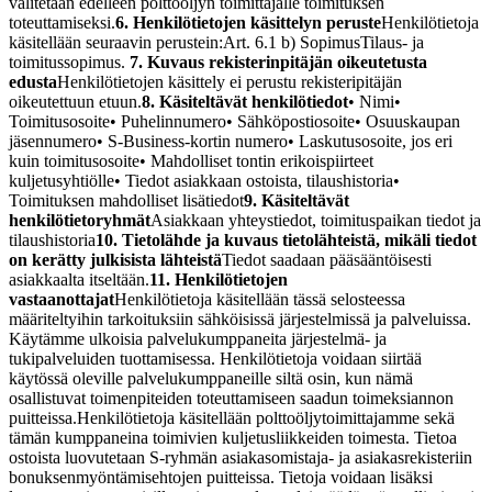
välitetään edelleen polttoöljyn toimittajalle toimituksen
toteuttamiseksi.
6. Henkilötietojen käsittelyn peruste
Henkilötietoja
käsitellään seuraavin perustein:
Art. 6.1 b) Sopimus
Tilaus- ja
toimitussopimus.
7. Kuvaus rekisterinpitäjän oikeutetusta
edusta
Henkilötietojen käsittely ei perustu rekisteripitäjän
oikeutettuun etuun.
8. Käsiteltävät henkilötiedot
• Nimi
•
Toimitusosoite
• Puhelinnumero
• Sähköpostiosoite
• Osuuskaupan
jäsennumero
• S-Business-kortin numero
• Laskutusosoite, jos eri
kuin toimitusosoite
• Mahdolliset tontin erikoispiirteet
kuljetusyhtiölle
• Tiedot asiakkaan ostoista, tilaushistoria
•
Toimituksen mahdolliset lisätiedot
9. Käsiteltävät
henkilötietoryhmät
Asiakkaan yhteystiedot, toimituspaikan tiedot ja
tilaushistoria
10. Tietolähde ja kuvaus tietolähteistä, mikäli tiedot
on kerätty julkisista lähteistä
Tiedot saadaan pääsääntöisesti
asiakkaalta itseltään.
11. Henkilötietojen
vastaanottajat
Henkilötietoja käsitellään tässä selosteessa
määriteltyihin tarkoituksiin sähköisissä järjestelmissä ja palveluissa.
Käytämme ulkoisia palvelukumppaneita järjestelmä- ja
tukipalveluiden tuottamisessa. Henkilötietoja voidaan siirtää
käytössä oleville palvelukumppaneille siltä osin, kun nämä
osallistuvat toimenpiteiden toteuttamiseen saadun toimeksiannon
puitteissa.
Henkilötietoja käsitellään polttoöljytoimittajamme sekä
tämän kumppaneina toimivien kuljetusliikkeiden toimesta. Tietoa
ostoista luovutetaan S-ryhmän asiakasomistaja- ja asiakasrekisteriin
bonuksenmyöntämisehtojen puitteissa. Tietoja voidaan lisäksi