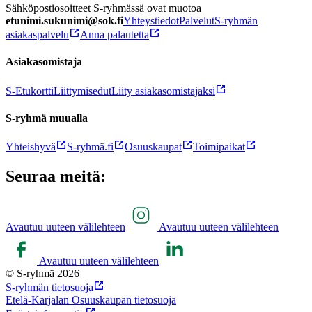
Sähköpostiosoitteet S-ryhmässä ovat muotoa
etunimi.sukunimi@sok.fi
Yhteystiedot
Palvelut
S-ryhmän
asiakaspalvelu
Anna palautetta
Asiakasomistaja
S-Etukortti
Liittymisedut
Liity asiakasomistajaksi
S-ryhmä muualla
Yhteishyvä
S-ryhmä.fi
Osuuskaupat
Toimipaikat
Seuraa meitä:
Avautuu uuteen välilehteen
Avautuu uuteen välilehteen
Avautuu uuteen välilehteen
© S-ryhmä 2026
S-ryhmän tietosuoja
Etelä-Karjalan Osuuskaupan tietosuoja