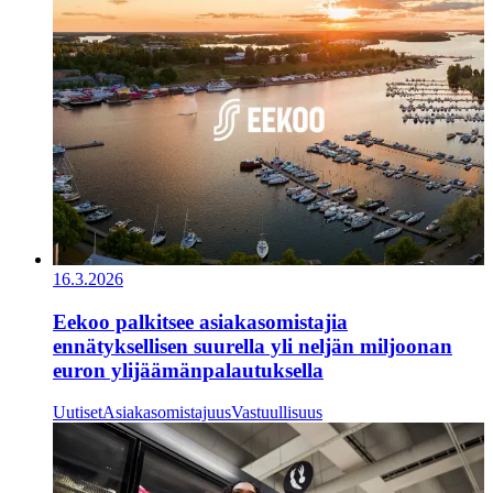
16.3.2026
Eekoo palkitsee asiakasomistajia
ennätyksellisen suurella yli neljän miljoonan
euron ylijäämänpalautuksella
Uutiset
Asiakasomistajuus
Vastuullisuus