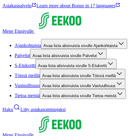
Asiakaspalvelu
Learn more about Bonus in 17 languages
Mene Etusivulle
Ajankohtaista
Avaa lista alisivuista sivulle Ajankohtaista
Palvelut
Avaa lista alisivuista sivulle Palvelut
S-Etukortti
Avaa lista alisivuista sivulle S-Etukortti
Töissä meillä
Avaa lista alisivuista sivulle Töissä meillä
Vastuullisuus
Avaa lista alisivuista sivulle Vastuullisuus
Tietoa meistä
Avaa lista alisivuista sivulle Tietoa meistä
Haku
Liity asiakasomistajaksi
Mene Etusivulle