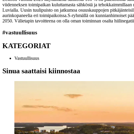
viidenneksen toimipaikan kuluttamasta sähköstä ja tehokkaimmillaan nii
Luvialla. Uusin tuulipuisto on jatkumoa osuuskauppojen pitkäjänteisi
aurinkopaneelia eri toimipaikoissa.
S-ryhmällä on kunnianhimoiset pääs
2050. Välietapin tavoitteena on olla oman toiminnan osalta hiilineg
#vastuullisuus
KATEGORIAT
Vastuullisuus
Sinua saattaisi kiinnostaa