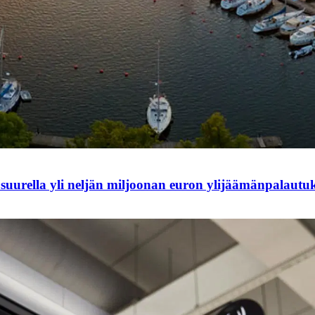
 suurella yli neljän miljoonan euron ylijäämänpalautuk