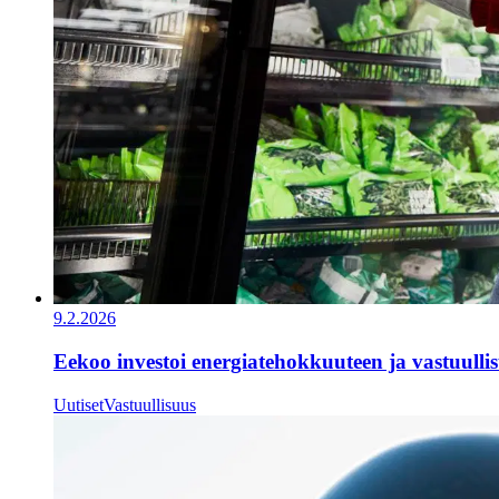
9.2.2026
Eekoo investoi energiatehokkuuteen ja vastuulli
Uutiset
Vastuullisuus