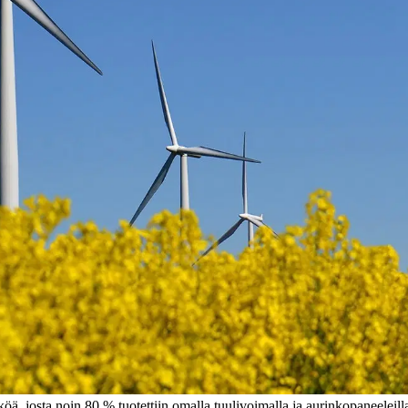
, josta noin 80 % tuotettiin omalla tuulivoimalla ja aurinkopaneeleill