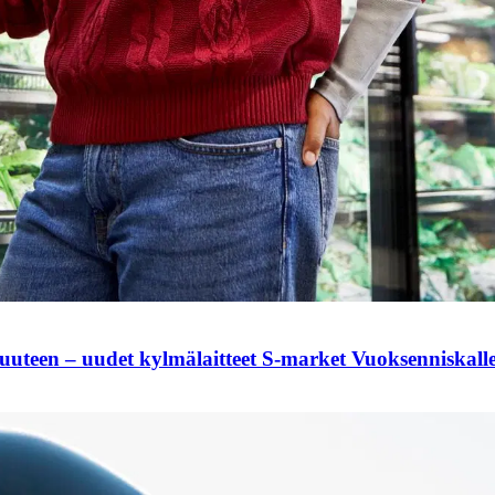
suuteen – uudet kylmälaitteet S-market Vuoksenniskall