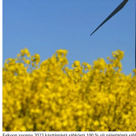
Eekoon vuonna 2023 käyttämästä sähköstä 100 % oli päästötöntä sähköä