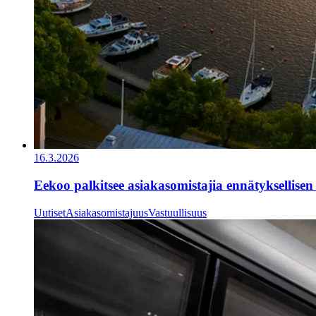
16.3.2026
Eekoo palkitsee asiakasomistajia ennätyksellisen
Uutiset
Asiakasomistajuus
Vastuullisuus