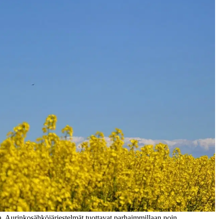
a. Aurinkosähköjärjestelmät tuottavat parhaimmillaan noin