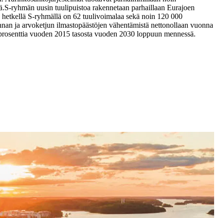
ä.
S-ryhmän uusin tuulipuistoa rakennetaan parhaillaan Eurajoen
ä hetkellä S-ryhmällä on 62 tuulivoimalaa sekä noin 120 000
innan ja arvoketjun ilmastopäästöjen vähentämistä nettonollaan vuonna
0 prosenttia vuoden 2015 tasosta vuoden 2030 loppuun mennessä.