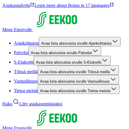
Asiakaspalvelu
Learn more about Bonus in 17 languages
Mene Etusivulle
Ajankohtaista
Avaa lista alisivuista sivulle Ajankohtaista
Palvelut
Avaa lista alisivuista sivulle Palvelut
S-Etukortti
Avaa lista alisivuista sivulle S-Etukortti
Töissä meillä
Avaa lista alisivuista sivulle Töissä meillä
Vastuullisuus
Avaa lista alisivuista sivulle Vastuullisuus
Tietoa meistä
Avaa lista alisivuista sivulle Tietoa meistä
Haku
Liity asiakasomistajaksi
Mene Etusivulle