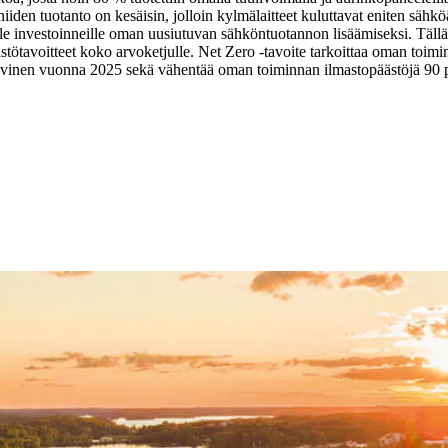
den tuotanto on kesäisin, jolloin kylmälaitteet kuluttavat eniten sähkö
lle investoinneille oman uusiutuvan sähköntuotannon lisäämiseksi. Täll
tötavoitteet koko arvoketjulle. Net Zero -tavoite tarkoittaa oman toim
atiivinen vuonna 2025 sekä vähentää oman toiminnan ilmastopäästöjä 9