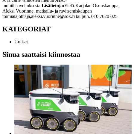
À la carte -annosten menun ABC-
mobiilisovelluksesta.
Lisätietoja:
Etelä-Karjalan Osuuskauppa,
Aleksi Vuorinne, matkailu- ja ravitsemiskaupan
toimialajohtaja,
aleksi.vuorinne@sok.fi tai puh. 010 7620 025
KATEGORIAT
Uutiset
Sinua saattaisi kiinnostaa