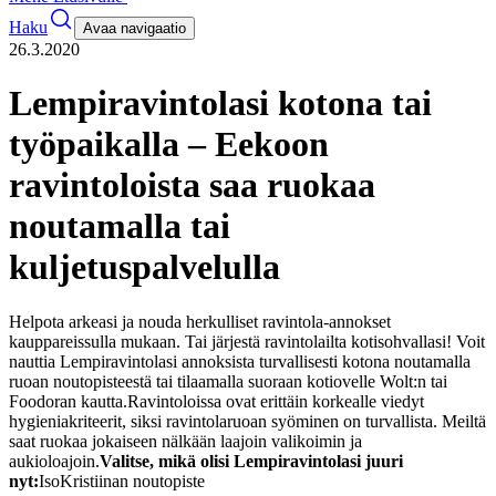
Haku
Avaa navigaatio
26.3.2020
Lempiravintolasi kotona tai
työpaikalla – Eekoon
ravintoloista saa ruokaa
noutamalla tai
kuljetuspalvelulla
Helpota arkeasi ja nouda herkulliset ravintola-annokset
kauppareissulla mukaan. Tai järjestä ravintolailta kotisohvallasi! Voit
nauttia Lempiravintolasi annoksista turvallisesti kotona noutamalla
ruoan noutopisteestä tai tilaamalla suoraan kotiovelle Wolt:n tai
Foodoran kautta.
Ravintoloissa ovat erittäin korkealle viedyt
hygieniakriteerit, siksi ravintolaruoan syöminen on turvallista. Meiltä
saat ruokaa jokaiseen nälkään laajoin valikoimin ja
aukioloajoin.
Valitse, mikä olisi Lempiravintolasi juuri
nyt:
IsoKristiinan noutopiste