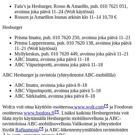
Fafa’s ja Hesburger, Rosso & Amarillo, puh. 010 7621 051,
avoinna joka päivä 11–24 (Wolt käytössä)
Rosson ja Amarillon lounas arkisin klo 11–14 10,70 €
Hesburger
Prisma Imatra, puh. 010 7620 250, avoinna joka päivä 11–21
Prisma Lappeenranta, puh. 010 7620 138, avoinna joka päivä
11–21 (Wolt käytössä)
Myllykeskus, puh. 010 7620 449, avoinna joka päivä 11–21
ABC Imatra, avoinna joka päivä 11–18
ABC Viipurinportti, avoinna joka päivä 11–18
ABC Hesburger ja ravintola (yhteydenotot ABC-mobiililla)
ABC Imatra, avoinna joka päivä 8–18
ABC Viipurinportti, avoinna joka päivä 5–18
ABC Särkisalmi, avoinna joka päivä 8–18
Wolt:n voit ottaa käyttöön osoitteessa
www.wolt.com
ja Foodoran
osoitteessa
www.foodora.fi
. Lisäksi kaikista Hesburgereista voit
tilata myös käyttämällä Hesburgerin mobiilisovellusta ja ABC-
ravintoloissa ABC-mobiilisovellusta.
Valikoimat ja yhteystiedot
löydät
Raflaamosta
ja ABC-liikennemyymälöiden ravintoloiden