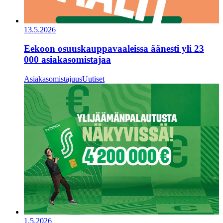
13.5.2026
Eekoon osuuskauppavaaleissa äänesti yli 23
000 asiakasomistajaa
Asiakasomistajuus
Uutiset
1.5.2026