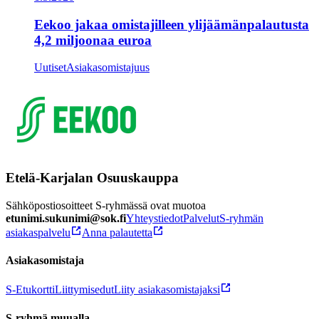
Eekoo jakaa omistajilleen ylijäämänpalautusta
4,2 miljoonaa euroa
Uutiset
Asiakasomistajuus
Etelä-Karjalan Osuuskauppa
Sähköpostiosoitteet S-ryhmässä ovat muotoa
etunimi.sukunimi@sok.fi
Yhteystiedot
Palvelut
S-ryhmän
asiakaspalvelu
Anna palautetta
Asiakasomistaja
S-Etukortti
Liittymisedut
Liity asiakasomistajaksi
S-ryhmä muualla