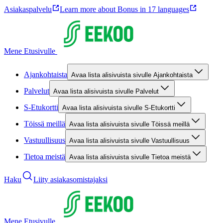
Asiakaspalvelu
Learn more about Bonus in 17 languages
Mene Etusivulle
Ajankohtaista
Avaa lista alisivuista sivulle Ajankohtaista
Palvelut
Avaa lista alisivuista sivulle Palvelut
S-Etukortti
Avaa lista alisivuista sivulle S-Etukortti
Töissä meillä
Avaa lista alisivuista sivulle Töissä meillä
Vastuullisuus
Avaa lista alisivuista sivulle Vastuullisuus
Tietoa meistä
Avaa lista alisivuista sivulle Tietoa meistä
Haku
Liity asiakasomistajaksi
Mene Etusivulle